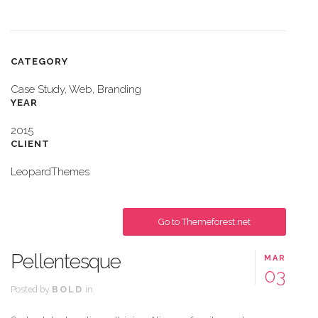
CATEGORY
Case Study, Web, Branding
YEAR
2015
CLIENT
LeopardThemes
Buy
This Theme Here!
Go to Themeforest.net
Pellentesque
MAR
03
Posted by
BOLD
in