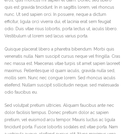
eros, quis rhoncus mi sapien et diam. Donec sed libero
quis est gravida tincidunt. In in sagittis lorem, vel rhoncus
nunc. Ut sed sapien orci. In posuere, neque a dictum
efficitur, ligula orci viverra dui, et lacinia erat sem feugiat
odio. Duis vitae risus lobortis, porta lectus ut, iaculis libero.
Vestibulum ut lorem sed lacus varius porta.
Quisque placerat libero a pharetra bibendum. Morbi quis
venenatis nulla. Nam suscipit cursus neque vel fringilla. Cras
nec massa est. Maecenas vitae turpis sit amet sapien laoreet
maximus. Pellentesque id quam iaculis, gravida nulla sed,
mollis sem. Nunc nec congue lorem. Sed rhoncus iaculis
eleifend. Nullam suscipit sollicitudin neque, sed malesuada
odio faucibus eu.
Sed volutpat pretium ultricies. Aliquam faucibus ante nec
dolor facilisis tempus. Donec pretium dolor ac sapien
pretium, vel euismod arcu tempor. Mauris luctus ac ligula
tincidunt porta. Fusce lobortis sodales est vitae porta. Nam