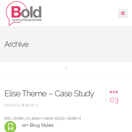
Archive
Elise Theme – Case Study
MAR
03
Posted by
BOLD
in
[rev_slider_vc alias=»case-study-slider»]
10+ Blog Styles