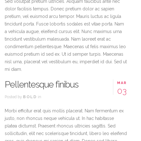
Sed volutpat pretium ultricies. Aliquam faucibus ante nec
dolor facilisis tempus. Donec pretium dolor ac sapien
pretium, vel euismod arcu tempor. Mauris luctus ac ligula
tincidunt porta. Fusce lobortis sodales est vitae porta. Nam
a vehicula augue, eleifend cursus elit. Nunc maximus urna
tincidunt vestibulum malesuada. Nam laoreet erat ac
condimentum pellentesque. Maecenas ut felis maximus leo
euismod pretium id sed ex. Ut id semper turpis. Maecenas
nisl urna, placerat vel vestibulum eu, imperdiet id dui. Sed ut
mi diam.
Pellentesque finibus
MAR
03
Posted by
BOLD
in
Morbi efficitur erat quis mollis placerat. Nam fermentum ex
justo, non rhoncus neque vehicula ut. In hac habitasse
platea dictumst. Praesent rhoncus ultricies sagittis. Sed
sollicitudin, elit nec scelerisque tincidunt, libero leo eleifend