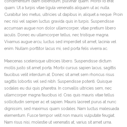
condimentum diam bibendum, pulvinar quam. Morbi id erat
quam. Ut a turpis vitae ligula venenatis aliquam ut ac nulla.
Curabitur leo metus, ultricies ut dapibus in, aliquet a neque. Proin
nec nisi vel sapien luctus gravida quis in turpis. Suspendisse
accumsan augue non dolor ullamcorper, vitae pretium libero
iaculis. Donec eu ullamcorper tellus, nec tristique magna.
Vivamus augue arcu, luctus sed imperdiet sit amet, lacinia vel
enim. Nullam porttitor lacus mi, sed porta felis viverra ac.
Maecenas scelerisque ultricies libero. Suspendisse dictum
mollis justo sit amet porta. Morbi cursus sapien lacus, sagittis
faucibus velit interdum at. Donec sit amet sem rhoncus risus
sagittis lobortis vel sed nibh. Suspendisse potenti. Quisque
sodales eu dui quis pharetra. In convallis ultricies sem, nec
ullamcorper magna faucibus id. Cras quis mauris vitae tellus
sollicitudin semper ac et sapien. Mauris laoreet purus at nunc
dignissim, sed maximus quam sodales. Nam luctus malesuada
elementum. Fusce tempor velit non mauris vulputate feugiat.
Nam risus nisi, molestie ut venenatis at, varius sit amet urna.