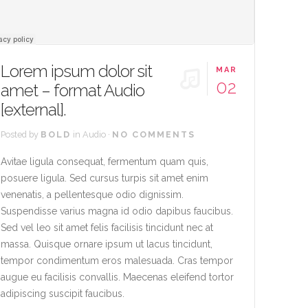
Lorem ipsum dolor sit
MAR
02
amet – format Audio
[external].
Posted by
BOLD
in
Audio
·
NO COMMENTS
Avitae ligula consequat, fermentum quam quis,
posuere ligula. Sed cursus turpis sit amet enim
venenatis, a pellentesque odio dignissim.
Suspendisse varius magna id odio dapibus faucibus.
Sed vel leo sit amet felis facilisis tincidunt nec at
massa. Quisque ornare ipsum ut lacus tincidunt,
tempor condimentum eros malesuada. Cras tempor
augue eu facilisis convallis. Maecenas eleifend tortor
adipiscing suscipit faucibus.