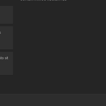
s
to sit