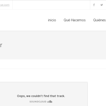
ise.com
inicio
Qué Hacemos
Quiéne
r