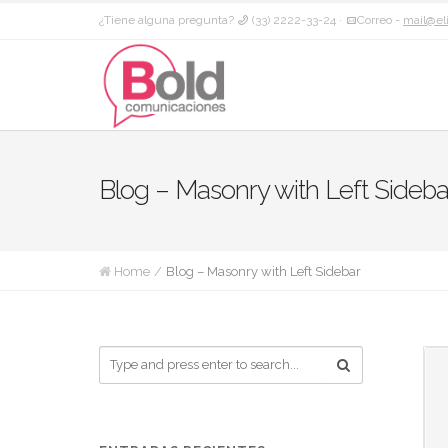
¿Tiene alguna pregunta?
(33) 2222-33-24 ·
Correo -
mail@el
Blog – Masonry with Left Sideba
Home
Blog – Masonry with Left Sidebar