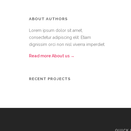
ABOUT AUTHORS
Lorem ipsum dolor sit amet,
consectetur adipiscing elit. Etiam
dignissim orci non nisl viverra imperdiet.
Read more About us →
RECENT PROJECTS
QUICK 