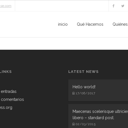
ise.com
inicio
Qué Hacemos
Quiéne
ON
ICONS
ILLUSTRATION
ON
MAGAZINE
BRANDING
MAGAZINE
 Videos
ae risus
Doodle Icons
Morbi quis venenat
Morbi efficitur
LINKS
LATEST NEWS
Hello world!
 entradas
17/06/2017
 comentarios
ss.org
Maecenas scelerisque ultricie
libero – standard post.
02/03/2015