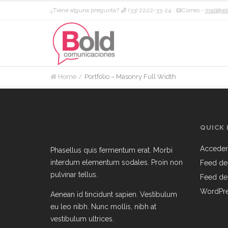
¿Tiene alguna pregunta?
(33) 2222-33-24 ·
Correo -
mail@el
Home
Portfolio – Masonry Full Width
BRANDING
CASE STUDY
WEB
VIDEO
ILLUSTRATION
MAGAZINE
ILLUSTRATI
BRANDING
MOCKUP
ILLUSTRATI
BRANDING
WEB
Elise Theme – Case Study
Fashion
Vivamus
Duis vit
Shakuro App
Lorem
Pellentesque finibus
QUICK 
Acceder
Phasellus quis fermentum erat. Morbi
interdum elementum sodales. Proin non
Feed de
pulvinar tellus.
Feed de
WordPre
Aenean id tincidunt sapien. Vestibulum
eu leo nibh. Nunc mollis, nibh at
vestibulum ultrices.