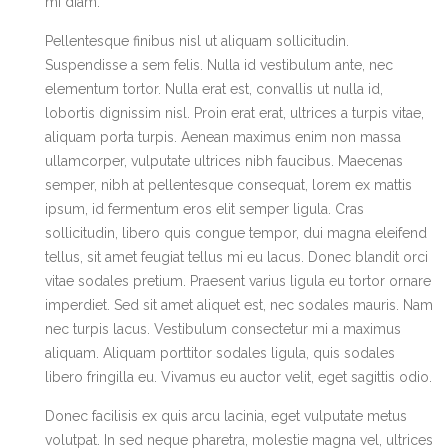
mi diam.
Pellentesque finibus nisl ut aliquam sollicitudin.
Suspendisse a sem felis. Nulla id vestibulum ante, nec
elementum tortor. Nulla erat est, convallis ut nulla id,
lobortis dignissim nisl. Proin erat erat, ultrices a turpis vitae,
aliquam porta turpis. Aenean maximus enim non massa
ullamcorper, vulputate ultrices nibh faucibus. Maecenas
semper, nibh at pellentesque consequat, lorem ex mattis
ipsum, id fermentum eros elit semper ligula. Cras
sollicitudin, libero quis congue tempor, dui magna eleifend
tellus, sit amet feugiat tellus mi eu lacus. Donec blandit orci
vitae sodales pretium. Praesent varius ligula eu tortor ornare
imperdiet. Sed sit amet aliquet est, nec sodales mauris. Nam
nec turpis lacus. Vestibulum consectetur mi a maximus
aliquam. Aliquam porttitor sodales ligula, quis sodales
libero fringilla eu. Vivamus eu auctor velit, eget sagittis odio.
Donec facilisis ex quis arcu lacinia, eget vulputate metus
volutpat. In sed neque pharetra, molestie magna vel, ultrices