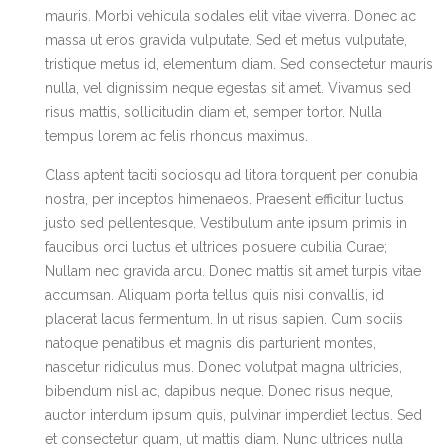
mauris. Morbi vehicula sodales elit vitae viverra. Donec ac
massa ut eros gravida vulputate. Sed et metus vulputate,
tristique metus id, elementum diam. Sed consectetur mauris
nulla, vel dignissim neque egestas sit amet. Vivamus sed
risus mattis, sollicitudin diam et, semper tortor. Nulla
tempus lorem ac felis rhoncus maximus.
Class aptent taciti sociosqu ad litora torquent per conubia
nostra, per inceptos himenaeos. Praesent efficitur luctus
justo sed pellentesque. Vestibulum ante ipsum primis in
faucibus orci luctus et ultrices posuere cubilia Curae;
Nullam nec gravida arcu. Donec mattis sit amet turpis vitae
accumsan. Aliquam porta tellus quis nisi convallis, id
placerat lacus fermentum. In ut risus sapien. Cum sociis
natoque penatibus et magnis dis parturient montes,
nascetur ridiculus mus. Donec volutpat magna ultricies,
bibendum nisl ac, dapibus neque. Donec risus neque,
auctor interdum ipsum quis, pulvinar imperdiet lectus. Sed
et consectetur quam, ut mattis diam. Nunc ultrices nulla